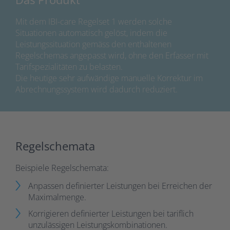
Mit dem IBI-care Regelset 1 werden solche
Situationen automatisch gelöst, indem die
Leistungssituation gemäss den enthaltenen
Regelschemas angepasst wird, ohne den Erfasser mit
Tarifspezialitäten zu belasten.
Die heutige sehr aufwändige manuelle Korrektur im
Abrechnungssystem wird dadurch reduziert.
Regelschemata
Beispiele Regelschemata:
Anpassen definierter Leistungen bei Erreichen der
Maximalmenge.
Korrigieren definierter Leistungen bei tariflich
unzulässigen Leistungskombinationen.